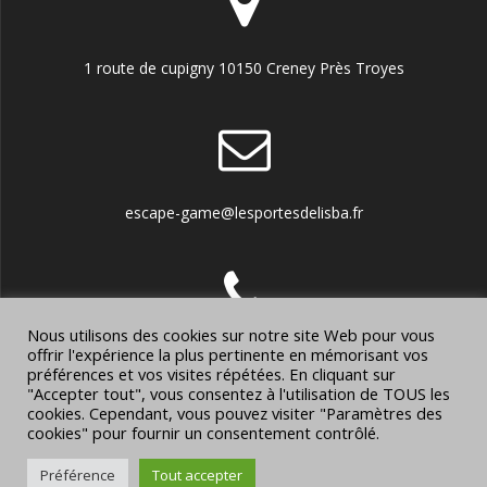
1 route de cupigny 10150 Creney Près Troyes
escape-game@lesportesdelisba.fr
Nous utilisons des cookies sur notre site Web pour vous
offrir l'expérience la plus pertinente en mémorisant vos
0786284769
préférences et vos visites répétées. En cliquant sur
"Accepter tout", vous consentez à l'utilisation de TOUS les
cookies. Cependant, vous pouvez visiter "Paramètres des
cookies" pour fournir un consentement contrôlé.
© 2026 Les portes de l'Isba. Construit avec WordPress et le
Préférence
Tout accepter