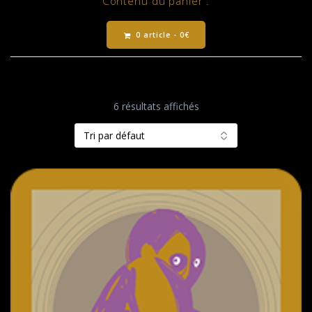
Contenu du panier :
0 article -
0
€
6 résultats affichés